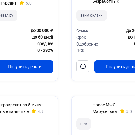
безработных
гКредит
5.0
евёл.ру
займ онлайн
до 30 000 ₽
до 2
Сумма
до 60 дней
до 
Срок
среднее
Одобрение
0 - 292%
ПСК
крокредит за 5 минут
Новое МФО
ные наличные
4.9
Марусенька
5.0
new