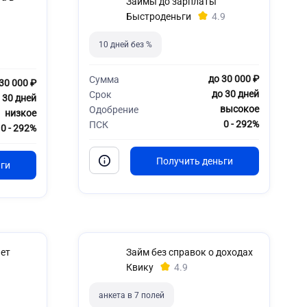
Займы до зарплаты
Быстроденьги
4.9
10 дней без %
до 30 000 ₽
Сумма
30 000 ₽
до 30 дней
Срок
 30 дней
высокое
Одобрение
низкое
0 - 292%
ПСК
0 - 292%
ет
Займ без справок о доходах
Квику
4.9
анкета в 7 полей