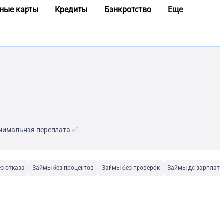
ные карты
Кредиты
Банкротство
Еще
инимальная переплата ✅
з отказа
Займы без процентов
Займы без проверок
Займы до зарпла