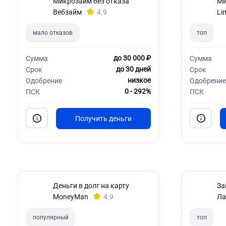
Микрозайм без отказа
Ми
Вебзайм
4.9
Li
мало отказов
топ
до 30 000 ₽
Сумма
Сумма
до 30 дней
Срок
Срок
низкое
Одобрение
Одобрение
0 - 292%
ПСК
ПСК
Деньги в долг на карту
За
MoneyMan
4.9
Ла
популярный
топ