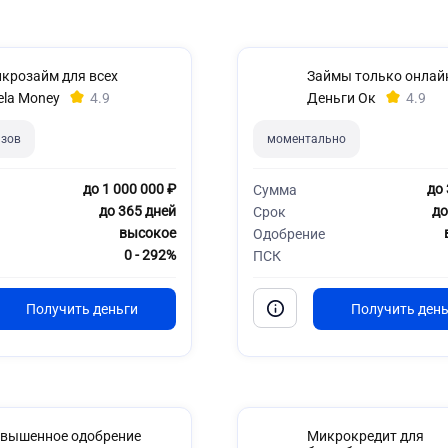
крозайм для всех
Займы только онлай
ela Money
4.9
Деньги Ок
4.9
азов
моментально
до 1 000 000 ₽
до 
Сумма
до 365 дней
до
Срок
высокое
Одобрение
0 - 292%
ПСК
вышенное одобрение
Микрокредит для