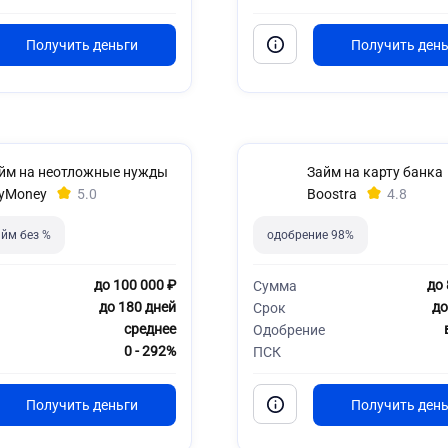
йм на неотложные нужды
Займ на карту банка
yMoney
5.0
Boostra
4.8
йм без %
одобрение 98%
до 100 000 ₽
до 
Сумма
до 180 дней
до
Срок
среднее
Одобрение
0 - 292%
ПСК