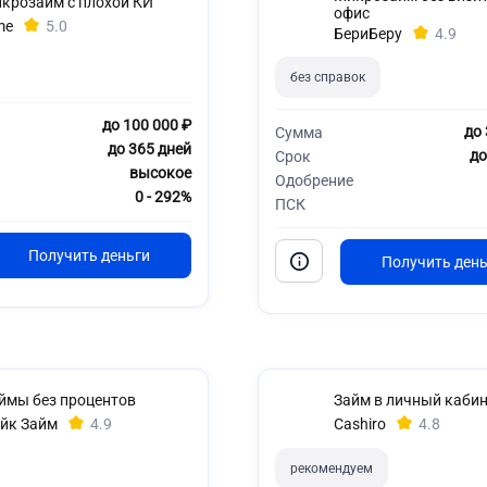
крозайм с плохой КИ
офис
me
5.0
БериБеру
4.9
без справок
до 100 000 ₽
до 
Сумма
до 365 дней
до
Срок
высокое
Одобрение
0 - 292%
ПСК
ймы без процентов
Займ в личный кабин
йк Займ
4.9
Cashiro
4.8
рекомендуем