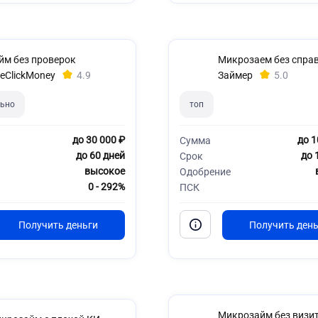
йм без проверок
Микрозаем без спра
eClickMoney
4.9
Займер
5.0
ьно
топ
до 30 000 ₽
до 1
Сумма
до 60 дней
до 
Срок
высокое
Одобрение
0 - 292%
ПСК
Микрозайм без визит