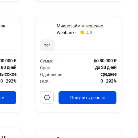
вок
Микрозайм мгновенно
Webbankir
4.8
топ
00 000 ₽
до 30 000 ₽
Сумма
180 дней
до 30 дней
Срок
высокое
среднее
Одобрение
0 - 292%
0 - 292%
ПСК
а в