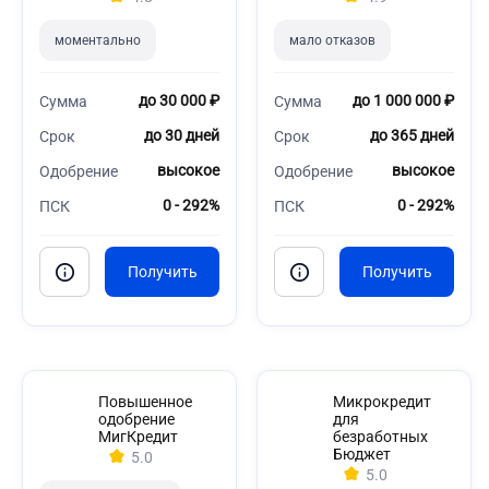
моментально
мало отказов
до 30 000 ₽
до 1 000 000 ₽
Сумма
Сумма
до 30 дней
до 365 дней
Срок
Срок
высокое
высокое
Одобрение
Одобрение
0 - 292%
0 - 292%
ПСК
ПСК
Повышенное
Микрокредит
одобрение
для
МигКредит
безработных
Бюджет
5.0
5.0