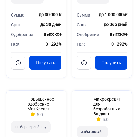
до 30 000 ₽
до 1 000 000 ₽
Сумма
Сумма
до 30 дней
до 365 дней
Срок
Срок
высокое
высокое
Одобрение
Одобрение
0 - 292%
0 - 292%
ПСК
ПСК
Повышенное
Микрокредит
одобрение
для
МигКредит
безработных
Бюджет
5.0
5.0
выбор перевёл.ру
займ онлайн