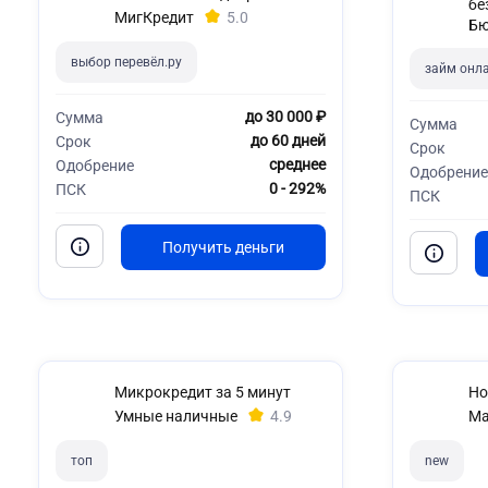
бе
МигКредит
5.0
Бю
выбор перевёл.ру
займ онл
до 30 000 ₽
Сумма
Сумма
до 60 дней
Срок
Срок
среднее
Одобрение
Одобрение
0 - 292%
ПСК
ПСК
Микрокредит за 5 минут
Но
Умные наличные
4.9
Ма
топ
new