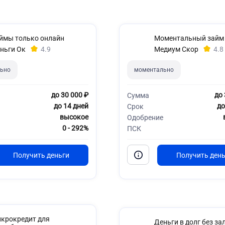
ймы только онлайн
Моментальный займ
ньги Ок
4.9
Медиум Скор
4.8
ьно
моментально
до 30 000 ₽
до 
Сумма
до 14 дней
до
Срок
высокое
Одобрение
0 - 292%
ПСК
крокредит для
Деньги в долг без за