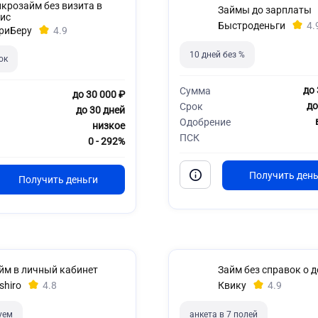
крозайм без визита в
Займы до зарплаты
ис
Быстроденьги
4.
риБеру
4.9
10 дней без %
ок
до 
Сумма
до 30 000 ₽
до
Срок
до 30 дней
Одобрение
низкое
ПСК
0 - 292%
йм в личный кабинет
Займ без справок о 
shiro
4.8
Квику
4.9
уем
анкета в 7 полей