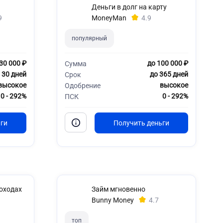
Деньги в долг на карту
9
MoneyMan
4.9
популярный
30 000 ₽
до 100 000 ₽
Сумма
 30 дней
до 365 дней
Срок
высокое
высокое
Одобрение
0 - 292%
0 - 292%
ПСК
доходах
Займ мгновенно
Bunny Money
4.7
топ