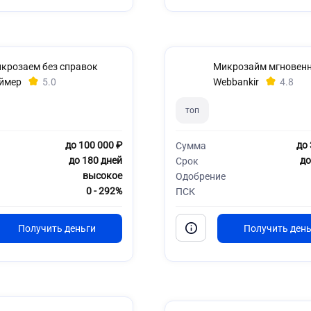
крозаем без справок
Микрозайм мгновен
ймер
5.0
Webbankir
4.8
топ
до 100 000 ₽
до 
Сумма
до 180 дней
до
Срок
высокое
Одобрение
0 - 292%
ПСК