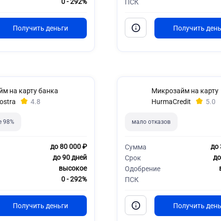
0 - 292%
ПСК
йм на карту банка
Микрозайм на карту
ostra
4.8
HurmaCredit
5.0
е 98%
мало отказов
до 80 000 ₽
до 
Сумма
до 90 дней
до
Срок
высокое
Одобрение
0 - 292%
ПСК