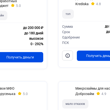
зработных
Krediska
4.8
джет
5.0
топ
айн
до 
Сумма
до 200 000 ₽
до
Срок
до 180 дней
Одобрение
высокое
ПСК
0 - 292%
вое МФО
Микрозаймы для нас
русенька
5.0
Доброзайм
4.9
мало отказов