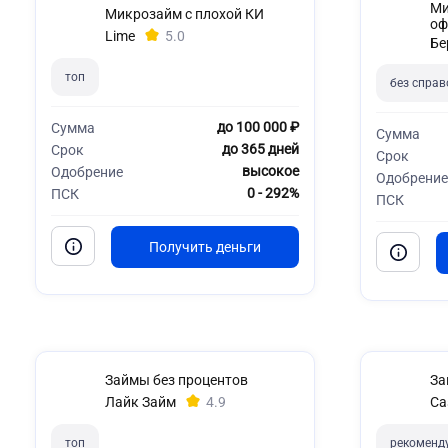
Ми
Микрозайм с плохой КИ
оф
Lime
5.0
Бе
топ
без справ
до 100 000 ₽
Сумма
Сумма
до 365 дней
Срок
Срок
высокое
Одобрение
Одобрение
0 - 292%
ПСК
ПСК
Займы без процентов
За
Лайк Займ
4.9
Ca
топ
рекоменд