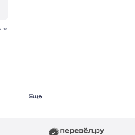
али:
Еще