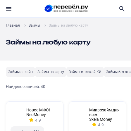
Главная
Займы
Займы на любую карту
Займы на любую карту
Займы онлайн
Займы на карту
Займы с плохой КИ
Займы без отк
Найдено записей:
40
Новое МФО!
Микрозайм для
NeoMoney
всех
Skela Money
4.9
4.9